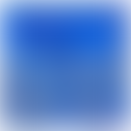
BeleggersFair Kennis Update
Terugblik